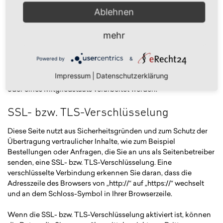
Ablehnen
Wenn Sie die Verarbeitung Ihrer personenbezogenen Daten
eingeschränkt haben, dürfen diese Daten – von ihrer
mehr
Speicherung abgesehen – nur mit Ihrer Einwilligung oder zur
Geltendmachung, Ausübung oder Verteidigung von
Rechtsansprüchen oder zum Schutz der Rechte einer anderen
Powered by
&
natürlichen oder juristischen Person oder aus Gründen eines
Impressum
|
Datenschutzerklärung
wichtigen öffentlichen Interesses der Europäischen Union
oder eines Mitgliedstaats verarbeitet werden.
SSL- bzw. TLS-Verschlüsselung
Diese Seite nutzt aus Sicherheitsgründen und zum Schutz der
Übertragung vertraulicher Inhalte, wie zum Beispiel
Bestellungen oder Anfragen, die Sie an uns als Seitenbetreiber
senden, eine SSL- bzw. TLS-Verschlüsselung. Eine
verschlüsselte Verbindung erkennen Sie daran, dass die
Adresszeile des Browsers von „http://“ auf „https://“ wechselt
und an dem Schloss-Symbol in Ihrer Browserzeile.
Wenn die SSL- bzw. TLS-Verschlüsselung aktiviert ist, können